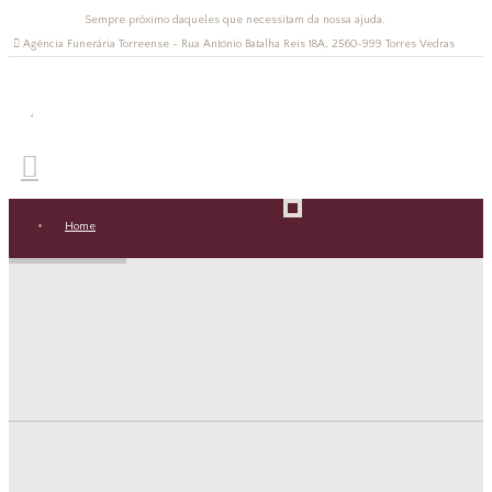
Sempre próximo daqueles que necessitam da nossa ajuda.
Agência Funerária Torreense - Rua António Batalha Reis 18A, 2560-999 Torres Vedras
.
Home
(+351) 261 315 174 //
(+351) 96 878 30 50
Apresentação
CHAMADA PARA REDE FIXA
NACIONAL // CHAMADA PARA REDE
Serviços
MÓVEL NACIONAL
Condolências
ENVIE A SUA MENSAGEM
Viaturas
Planear funeral